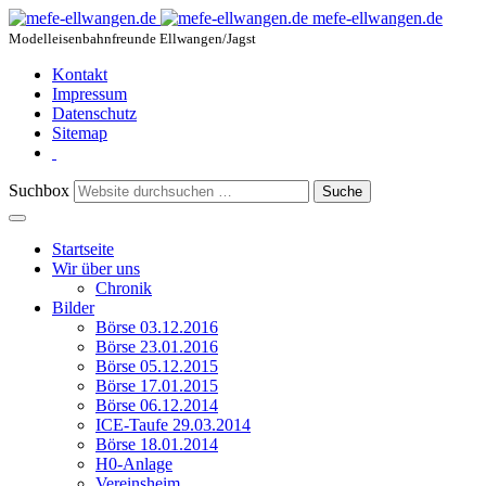
mefe-ellwangen.de
Modelleisenbahnfreunde Ellwangen/Jagst
Kontakt
Impressum
Datenschutz
Sitemap
Suchbox
Suche
Startseite
Wir über uns
Chronik
Bilder
Börse 03.12.2016
Börse 23.01.2016
Börse 05.12.2015
Börse 17.01.2015
Börse 06.12.2014
ICE-Taufe 29.03.2014
Börse 18.01.2014
H0-Anlage
Vereinsheim