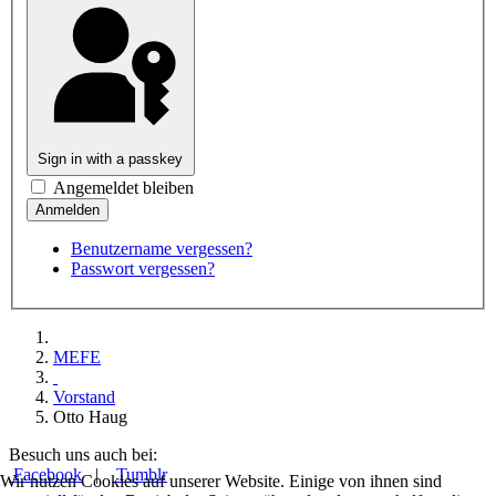
Sign in with a passkey
Angemeldet bleiben
Benutzername vergessen?
Passwort vergessen?
MEFE
Vorstand
Otto Haug
Besuch uns auch bei:
Facebook
|
Tumblr
Wir nutzen Cookies auf unserer Website. Einige von ihnen sind