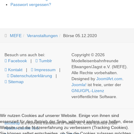
Passwort vergessen?
MEFE
Veranstaltungen
Börse 05.12.2020
Besuch uns auch bei:
Copyright © 2026
Facebook
|
Tumblr
Modelleisenbahnfreunde
Ellwangen/Jagst e.V. (MEFE).
Kontakt
|
Impressum
|
Alle Rechte vorbehalten.
Datenschutzerklärung
|
Designed by
JoomlArt.com
.
Sitemap
Joomla!
ist freie, unter der
GNU/GPL-Lizenz
veröffentlichte Software.
Wir nutzen Cookies auf unserer Website. Einige von ihnen sind
essenziell für den Betrieb der Seite, während andere uns helfen, diese
Bootstrap
is a front-end framework of Twitter, Inc. Code licensed under
Website und die Nutzererfahrung zu verbessern (Tracking Cookies).
Apache License v2.0
.
Sie können selbst entscheiden, ob Sie die Cookies zulassen möchten.